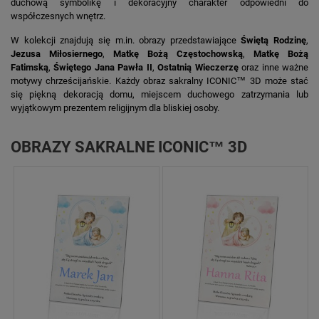
duchową symbolikę i dekoracyjny charakter odpowiedni do
współczesnych wnętrz.
W kolekcji znajdują się m.in. obrazy przedstawiające
Świętą Rodzinę
,
Jezusa Miłosiernego
,
Matkę Bożą Częstochowską
,
Matkę Bożą
Fatimską
,
Świętego Jana Pawła II
,
Ostatnią Wieczerzę
oraz inne ważne
motywy chrześcijańskie. Każdy obraz sakralny ICONIC™ 3D może stać
się piękną dekoracją domu, miejscem duchowego zatrzymania lub
wyjątkowym prezentem religijnym dla bliskiej osoby.
OBRAZY SAKRALNE ICONIC™ 3D