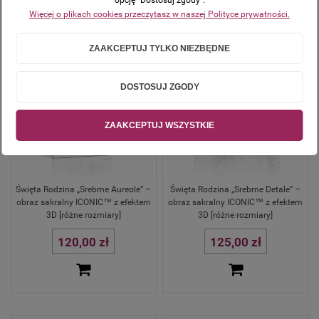
Więcej o plikach cookies przeczytasz w naszej Polityce prywatności.
ZAAKCEPTUJ TYLKO NIEZBĘDNE
DOSTOSUJ ZGODY
ZAAKCEPTUJ WSZYSTKIE
Święta Rodzina „Srebrne Aureole” –
Święta Rodzina „Srebrne Detale” –
obraz sakralny ICONIC™ z efektem
obraz sakralny ICONIC™ z efektem
3D [różne rozmiary]
3D [różne rozmiary]
120,00 zł
125,00 zł