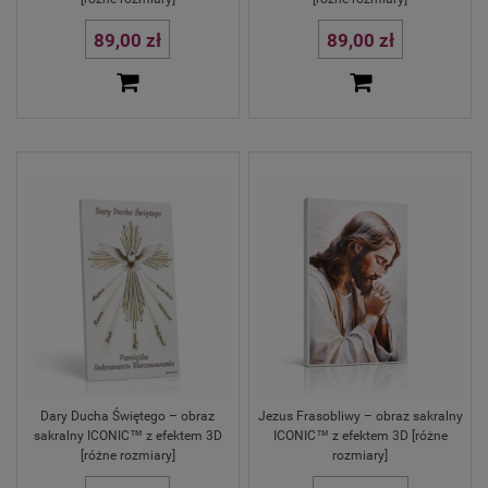
89,00 zł
89,00 zł
Dary Ducha Świętego – obraz
Jezus Frasobliwy – obraz sakralny
sakralny ICONIC™ z efektem 3D
ICONIC™ z efektem 3D [różne
[różne rozmiary]
rozmiary]