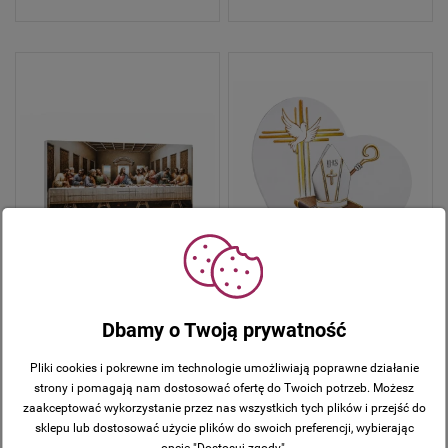
Ostatnia Wieczerza – obraz
Pamiątka Bierzmowania – obraz
sakralny ICONIC™ z efektem 3D
sakralny ICONIC™ z efektem 3D
Dbamy o Twoją prywatność
[różne rozmiary]
[różne rozmiary]
120,00 zł
89,00 zł
Pliki cookies i pokrewne im technologie umożliwiają poprawne działanie
strony i pomagają nam dostosować ofertę do Twoich potrzeb. Możesz
zaakceptować wykorzystanie przez nas wszystkich tych plików i przejść do
sklepu lub dostosować użycie plików do swoich preferencji, wybierając
opcję "Dostosuj zgody".