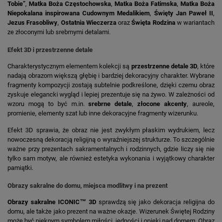
Tobie”
,
Matka Boża Częstochowska
,
Matka Boża Fatimska
,
Matka Boża
Niepokalana inspirowana Cudownym Medalikiem
,
Święty Jan Paweł II
,
Jezus Frasobliwy
,
Ostatnia Wieczerza
oraz
Święta Rodzina
w wariantach
ze złoconymi lub srebrnymi detalami.
Efekt 3D i przestrzenne detale
Charakterystycznym elementem kolekcji są
przestrzenne detale 3D
, które
nadają obrazom większą głębię i bardziej dekoracyjny charakter. Wybrane
fragmenty kompozycji zostają subtelnie podkreślone, dzięki czemu obraz
zyskuje elegancki wygląd i lepiej prezentuje się na żywo. W zależności od
wzoru mogą to być m.in.
srebrne detale
,
złocone akcenty
, aureole,
promienie, elementy szat lub inne dekoracyjne fragmenty wizerunku.
Efekt 3D sprawia, że obraz nie jest zwykłym płaskim wydrukiem, lecz
nowoczesną dekoracją religijną o wyraźniejszej strukturze. To szczególnie
ważne przy prezentach sakramentalnych i rodzinnych, gdzie liczy się nie
tylko sam motyw, ale również estetyka wykonania i wyjątkowy charakter
pamiątki.
Obrazy sakralne do domu, miejsca modlitwy i na prezent
Obrazy sakralne ICONIC™ 3D
sprawdzą się jako dekoracja religijna do
domu, ale także jako prezent na ważne okazje. Wizerunek Świętej Rodziny
może być pięknym symbolem miłości, jedności i opieki nad domem. Obraz