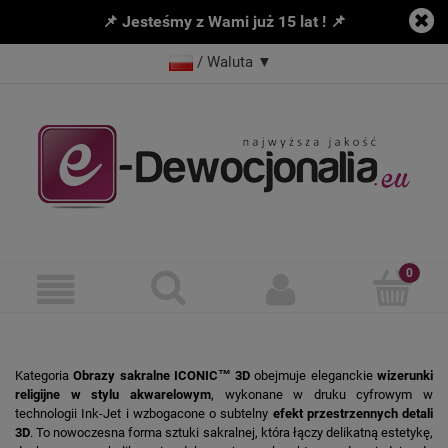
📌 Jesteśmy z Wami już 15 lat ! 📌
/ Waluta
▼
Kategoria
Obrazy sakralne ICONIC™ 3D
obejmuje eleganckie
wizerunki
religijne w stylu akwarelowym
, wykonane w druku cyfrowym w
technologii Ink-Jet i wzbogacone o subtelny
efekt przestrzennych detali
3D
. To nowoczesna forma sztuki sakralnej, która łączy delikatną estetykę,