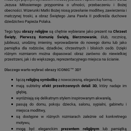
Jezusa Miłosiernego przypomina o ufności, przebaczeniu i Bożej
obecności. Wizerunki Matki Bożej niosą przesłanie modlitwy, zawierzenia i
matczynej troski, a obraz Świętego Jana Pawła II podkreśla duchowe
dziedzictwo Papieża Polaka.
Tego typu
obrazy religijne
są chętnie wybierane jako prezent na
Chrzest
Święty
,
Pierwszą Komunię Świętą
,
Bierzmowanie
, ślub, rocznicę,
jubileusz, urodziny, imieniny, wprowadzenie do nowego domu lub jako
pamiątka dla rodziców, dziadków, chrzestnych i bliskich osób. Dzięki
różnym rozmiarom można dopasować obraz zarówno do niewielkiej
przestrzeni, jak i do większego, reprezentacyjnego miejsca na ścianie.
Dlaczego warto wybrać obrazy ICONIC™ 3D?
łączą
religijną symbolikę
z nowoczesną, elegancką formą,
mają subtelny
efekt przestrzennych detali 3D
, który nadaje im
głębię,
wyróżniają się delikatnym stylem inspirowanym akwarelą,
pasują do domu, pokoju dziecka, salonu, sypialni, gabinetu i
miejsca modlitwy,
są dostępne w różnych rozmiarach zależnie od konkretnego
motywu,
mogą być eleganckim
prezentem religijnym
lub pamiątką