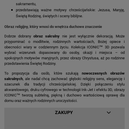
sakramentu,
przedstawiają ważne motywy chrześcijańskie: Jezusa, Maryję,
Świętą Rodzinę, świętych i sceny biblijne.
Obraz religijny, który wnosi do wnętrza duchowe znaczenie
Dobrze dobrany
obraz sakralny
nie jest wyłącznie dekoracją. Może
przypominać o modlitwie, rodzinnych wartościach, Bożej opiece i
obecności wiary w codziennym życiu. Kolekcja ICONIC™ 3D pozwala
wybrać wizerunek dopasowany do osoby, okazji i miejsca – od
spokojnych motywów maryjnych, przez obrazy Chrystusa, aż po rodzinne
przedstawienia Świętej Rodziny.
To propozycja dla osób, które szukają
nowoczesnych obrazów
sakralnych
, ale nadal chcą zachować głęboki religijny sens, elegancję i
szacunek dla tradycji chrześcijańskiej. Dzięki połączeniu stylu
akwarelowego, druku cyfrowego w technologii Ink-Jet i efektu 3D, obrazy
ICONIC™ tworzą subtelną, piękną i duchowo wartościową oprawę dla
domu oraz ważnych rodzinnych uroczystości.
ZAKUPY