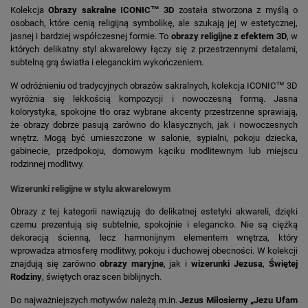
Kolekcja
Obrazy sakralne ICONIC™ 3D
została stworzona z myślą o
osobach, które cenią religijną symbolikę, ale szukają jej w estetycznej,
jasnej i bardziej współczesnej formie. To
obrazy religijne z efektem 3D
, w
których delikatny styl akwarelowy łączy się z przestrzennymi detalami,
subtelną grą światła i eleganckim wykończeniem.
W odróżnieniu od tradycyjnych obrazów sakralnych, kolekcja ICONIC™ 3D
wyróżnia się lekkością kompozycji i nowoczesną formą. Jasna
kolorystyka, spokojne tło oraz wybrane akcenty przestrzenne sprawiają,
że obrazy dobrze pasują zarówno do klasycznych, jak i nowoczesnych
wnętrz. Mogą być umieszczone w salonie, sypialni, pokoju dziecka,
gabinecie, przedpokoju, domowym kąciku modlitewnym lub miejscu
rodzinnej modlitwy.
Wizerunki religijne w stylu akwarelowym
Obrazy z tej kategorii nawiązują do delikatnej estetyki akwareli, dzięki
czemu prezentują się subtelnie, spokojnie i elegancko. Nie są ciężką
dekoracją ścienną, lecz harmonijnym elementem wnętrza, który
wprowadza atmosferę modlitwy, pokoju i duchowej obecności. W kolekcji
znajdują się zarówno
obrazy maryjne
, jak i
wizerunki Jezusa
,
Świętej
Rodziny
, świętych oraz scen biblijnych.
Do najważniejszych motywów należą m.in.
Jezus Miłosierny „Jezu Ufam