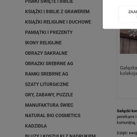
PISMO ŚWIĘTE I BIBLIE
KSIĄŻKI I BIBLIE Z GRAWEREM
ZAA
KSIĄŻKI RELIGIJNE I DUCHOWE
PAMIĄTKI I PREZENTY
IKONY RELIGIJNE
OBRAZY SAKRALNE
OBRAZKI SREBRNE AG
Gałązka
kolekcj
RAMKI SREBRNE AG
SZATY LITURGICZNE
GRY, ZABAWY, PUZZLE
MANUFAKTURA ŚWIEC
Gałązki ko
NATURAL BIO COSMETICS
perełkami 
komunijną, 
KADZIDŁA
Dzięki swoj
BLUZY I KOSZULKI Z NADRUKIEM