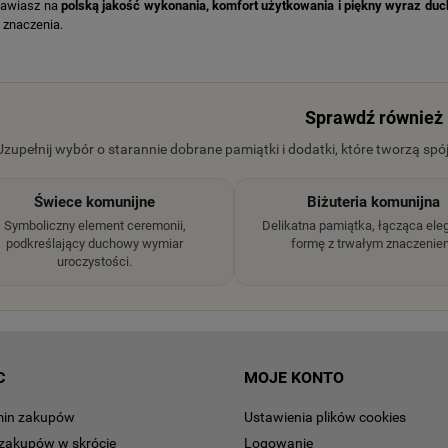
stawiasz na
polską jakość wykonania, komfort użytkowania i piękny wyraz duc
 znaczenia.
Sprawdź również
Uzupełnij wybór o starannie dobrane pamiątki i dodatki, które tworzą spó
Świece komunijne
Biżuteria komunijna
Symboliczny element ceremonii,
Delikatna pamiątka, łącząca el
podkreślający duchowy wymiar
formę z trwałym znaczenie
uroczystości.
C
MOJE KONTO
min zakupów
Ustawienia plików cookies
zakupów w skrócie
Logowanie