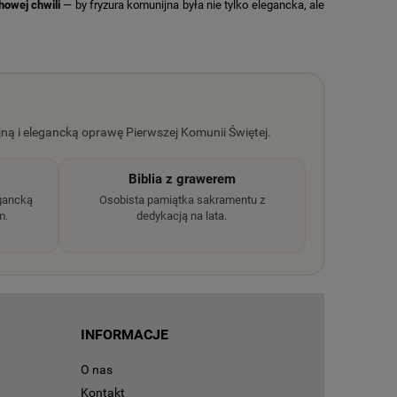
howej chwili
— by fryzura komunijna była nie tylko elegancka, ale
jną i elegancką oprawę Pierwszej Komunii Świętej.
Biblia z grawerem
egancką
Osobista pamiątka sakramentu z
m.
dedykacją na lata.
INFORMACJE
O nas
Kontakt