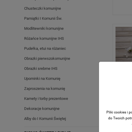
Chusteczki komunijne
Pamiątki I Komunii Św.
Modlitewniki komunijne
Różańce komunijne IHS
Pudełka, etui na różaniec
Obrazki pierwszokomunijne
Obrazki srebrne IHS
Upominki na Komunię
Zaproszenia na komunię
Gałązka
kolekcj
Karnety i torby prezentowe
Dekoracje komunijne
Pliki cookies i
do Twoich potr
Alby do I Komunii Świętej