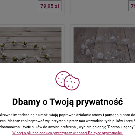
79,95 zł
7
 komunijna do włosów -
Gałązka komunijna do włosó
a 2026
kolekcja 2026
Dbamy o Twoją prywatność
79,95 zł
8
 pokrewne im technologie umożliwiają poprawne działanie strony i pomagają nam d
zeb. Możesz zaakceptować wykorzystanie przez nas wszystkich tych plików i przejś
dostosować użycie plików do swoich preferencji, wybierając opcję "Dostosuj zgody"
Więcej o plikach cookies przeczytasz w naszej Polityce prywatności.