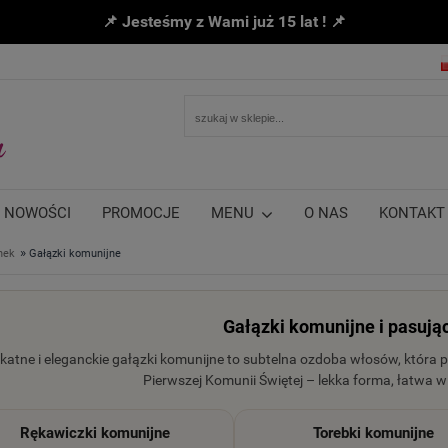
📌 Jesteśmy z Wami już 15 lat ! 📌
NOWOŚCI
PROMOCJE
MENU
O NAS
KONTAKT
»
nek
Gałązki komunijne
Gałązki komunijne i pasują
ikatne i eleganckie gałązki komunijne to subtelna ozdoba włosów, która 
Pierwszej Komunii Świętej – lekka forma, łatwa w s
Rękawiczki komunijne
Torebki komunijne