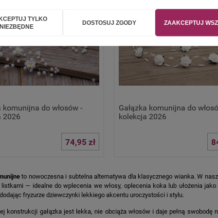
KCEPTUJ TYLKO
DOSTOSUJ ZGODY
ZAAKCEPTUJ WSZ
NIEZBĘDNE
 komunijna do włosów -
Gałązka komunijna do włosó
a 2026
kolekcja 2026
74,95 zł
8
munijne
to nowoczesna i subtelna alternatywa dla klasycznego wianka. W naszej
i listkami — idealne do wplecenia we włosy, oplecenia koka lub ułożenia jak
dodając fryzurze dziewczynki lekkiego akcentu uroczystości i stylu.
ej konstrukcji gałązka jest lekka, nie obciąża włosów i daje pełną swobodę