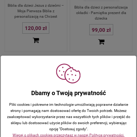
Biblia dla dzieci Jezus z dziećmi –
Biblia dla dzieci z personalizacja
Moja Pierwsza Biblia z
okładki - Pamiątka prezent dla
personalizacją na Chrzest
dziecka
120,00 zł
99,00 zł
Dbamy o Twoją prywatność
Pliki cookies i pokrewne im technologie umożliwiają poprawne działanie
strony i pomagają nam dostosować ofertę do Twoich potrzeb. Możesz
zaakceptować wykorzystanie przez nas wszystkich tych plików i przejść do
Biblia dla maluszków z grawerem –
Biblia malucha z grawerem –
sklepu lub dostosować użycie plików do swoich preferencji, wybierając
niezwykła pamiątka
pierwsza Biblia dla dzieci
opcję "Dostosuj zgody".
Więcej o plikach cookies przeczytasz w naszej Polityce prywatności.
59,95 zł
59,00 zł