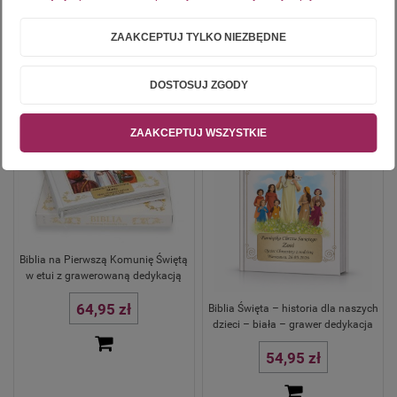
ZAAKCEPTUJ TYLKO NIEZBĘDNE
DOSTOSUJ ZGODY
ZAAKCEPTUJ WSZYSTKIE
Biblia na Pierwszą Komunię Świętą
w etui z grawerowaną dedykacją
64,95 zł
Biblia Święta – historia dla naszych
dzieci – biała – grawer dedykacja
54,95 zł