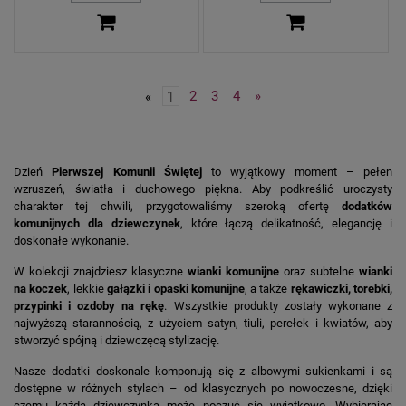
«
1
2
3
4
»
Dzień
Pierwszej Komunii Świętej
to wyjątkowy moment – pełen
wzruszeń, światła i duchowego piękna. Aby podkreślić uroczysty
charakter tej chwili, przygotowaliśmy szeroką ofertę
dodatków
komunijnych dla dziewczynek
, które łączą delikatność, elegancję i
doskonałe wykonanie.
W kolekcji znajdziesz klasyczne
wianki komunijne
oraz subtelne
wianki
na koczek
, lekkie
gałązki i opaski komunijne
, a także
rękawiczki, torebki,
przypinki i ozdoby na rękę
. Wszystkie produkty zostały wykonane z
najwyższą starannością, z użyciem satyn, tiuli, perełek i kwiatów, aby
stworzyć spójną i dziewczęcą stylizację.
Nasze dodatki doskonale komponują się z albowymi sukienkami i są
dostępne w różnych stylach – od klasycznych po nowoczesne, dzięki
czemu każda dziewczynka może poczuć się wyjątkowo. Wybierając