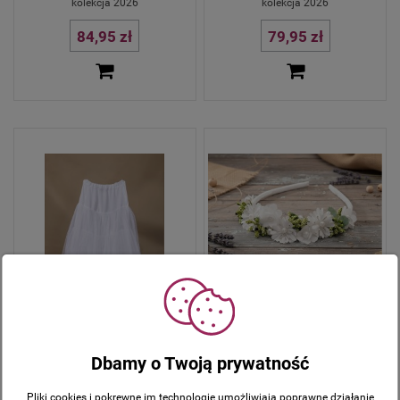
kolekcja 2026
kolekcja 2026
84,95 zł
79,95 zł
Opaska komunijna - kolekcja 2026
54,95 zł
Halka komunijna
Dbamy o Twoją prywatność
110,00 zł
Pliki cookies i pokrewne im technologie umożliwiają poprawne działanie