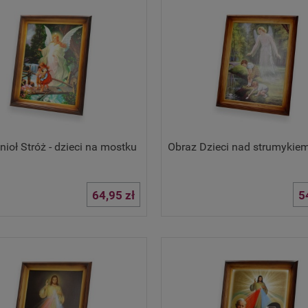
nioł Stróż - dzieci na mostku
Obraz Dzieci nad strumykie
64,95 zł
5