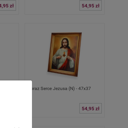
4,95 zł
54,95 zł
Obraz Serce Jezusa (N) - 47x37
4,95 zł
54,95 zł