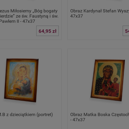
ezus Miłosierny „Bóg bogaty
Obraz Kardynał Stefan Wyszy
erdzie” ze św. Faustyną i św.
47x37
awłem II - 47x37
64,95 zł
5
.B z dzieciątkiem (portret)
Obraz Matka Boska Często
- 47x37