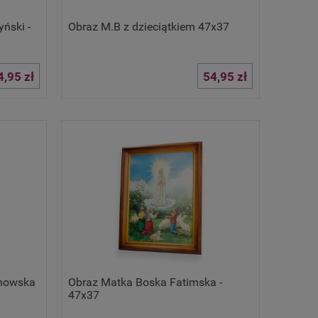
ński -
Obraz M.B z dzieciątkiem 47x37
4,95 zł
54,95 zł
chowska
Obraz Matka Boska Fatimska -
47x37