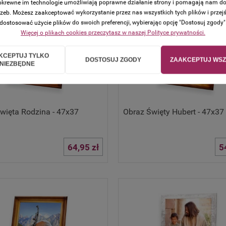
 pokrewne im technologie umożliwiają poprawne działanie strony i pomagają nam d
zeb. Możesz zaakceptować wykorzystanie przez nas wszystkich tych plików i przejś
dostosować użycie plików do swoich preferencji, wybierając opcję "Dostosuj zgody"
Więcej o plikach cookies przeczytasz w naszej Polityce prywatności.
KCEPTUJ TYLKO
DOSTOSUJ ZGODY
ZAAKCEPTUJ WSZ
NIEZBĘDNE
więta Rodzina - 47x37
Obraz Święty Hubert - 47x37
64,95 zł
5