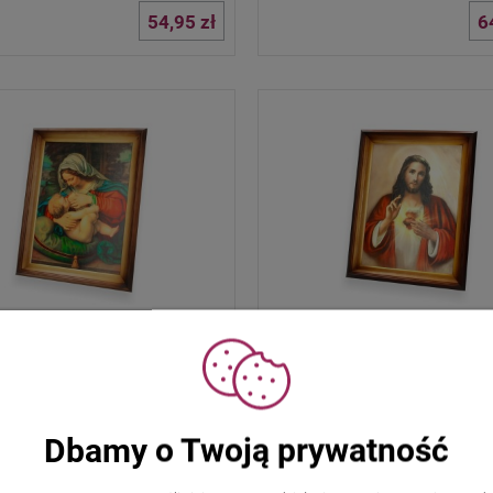
54,95 zł
6
atka Boska Karmiąca -
Obraz Serce Jezusa - 47x37
64,95 zł
6
Dbamy o Twoją prywatność