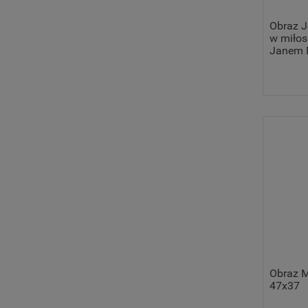
Obraz J
w miłosi
Janem P
Obraz M
47x37