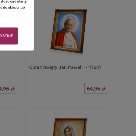
ostosować ofertę
ć do sklepu lub
.
YSTKIE
Obraz Święty Jan Paweł II - 47x37
4,95 zł
64,95 zł