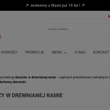
📌 Jesteśmy z Wami już 15 lat ! 📌
NOWOŚCI
PROMOCJE
MENU
O NAS
KONTAKT
zą kolekcję
obrazów w drewnianej ramie
— pięknych przedstawień sakralnych o
 duchową obecność
.
Y W DREWNIANEJ RAMIE