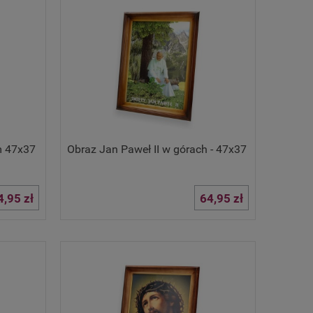
m 47x37
Obraz Jan Paweł II w górach - 47x37
4,95 zł
64,95 zł