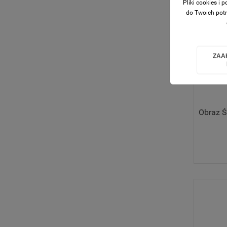
Pliki cookies i
do Twoich potr
ZAA
Obraz Ś