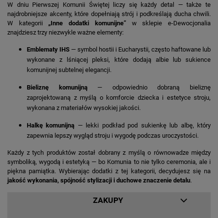
W dniu Pierwszej Komunii Świętej liczy się każdy detal — także te
najdrobniejsze akcenty, które dopełniają strój i podkreślają ducha chwili.
W kategorii
„Inne dodatki komunijne”
w sklepie e-Dewocjonalia
znajdziesz trzy niezwykle ważne elementy:
Emblematy IHS
— symbol hostii i Eucharystii, często haftowane lub
wykonane z lśniącej pleksi, które dodają albie lub sukience
komunijnej subtelnej elegancji.
Bieliznę komunijną
— odpowiednio dobraną bieliznę
zaprojektowaną z myślą o komforcie dziecka i estetyce stroju,
wykonana z materiałów wysokiej jakości.
Halkę komunijną
— lekki podkład pod sukienkę lub albę, który
zapewnia lepszy wygląd stroju i wygodę podczas uroczystości.
Każdy z tych produktów został dobrany z myślą o równowadze między
symboliką, wygodą i estetyką — bo Komunia to nie tylko ceremonia, ale i
piękna pamiątka. Wybierając dodatki z tej kategorii, decydujesz się na
jakość wykonania, spójność stylizacji i duchowe znaczenie detalu
.
ZAKUPY