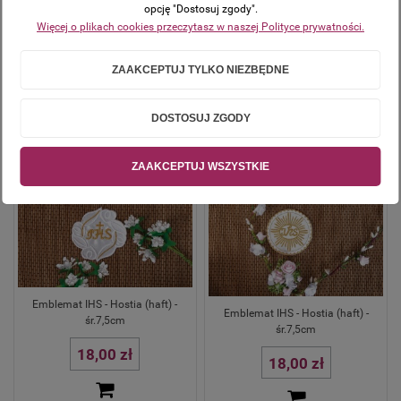
opcję "Dostosuj zgody".
Emblemat IHS - Hostia (haft) -
Emblemat IHS - Hostia (haft) -
Więcej o plikach cookies przeczytasz w naszej Polityce prywatności.
śr.7,5cm
śr.7,5cm
18,00 zł
18,00 zł
ZAAKCEPTUJ TYLKO NIEZBĘDNE
DOSTOSUJ ZGODY
ZAAKCEPTUJ WSZYSTKIE
Emblemat IHS - Hostia (haft) -
Emblemat IHS - Hostia (haft) -
śr.7,5cm
śr.7,5cm
18,00 zł
18,00 zł