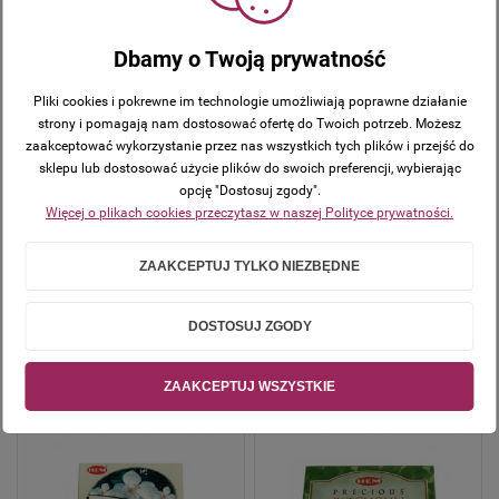
Dbamy o Twoją prywatność
Pliki cookies i pokrewne im technologie umożliwiają poprawne działanie
strony i pomagają nam dostosować ofertę do Twoich potrzeb. Możesz
zaakceptować wykorzystanie przez nas wszystkich tych plików i przejść do
sklepu lub dostosować użycie plików do swoich preferencji, wybierając
Kadzidło stożkowe lawenda do
Kadzidło stożkowe lotos do
opcję "Dostosuj zgody".
modlitwy i wyciszenia
modlitwy i wyciszenia
Więcej o plikach cookies przeczytasz w naszej Polityce prywatności.
9,00 zł
9,00 zł
ZAAKCEPTUJ TYLKO NIEZBĘDNE
( 1 szt = 0,90 zł )
( 1 szt = 0,90 zł )
DOSTOSUJ ZGODY
ZAAKCEPTUJ WSZYSTKIE