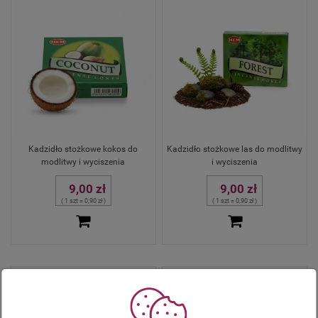
Kadzidło stożkowe kokos do
Kadzidło stożkowe las do modlitwy
modlitwy i wyciszenia
i wyciszenia
9,00 zł
9,00 zł
( 1 szt = 0,90 zł )
( 1 szt = 0,90 zł )