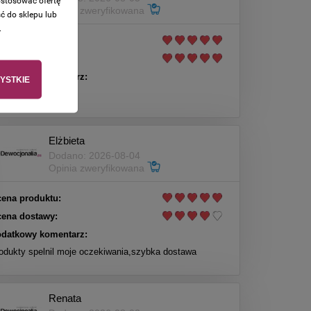
ostosować ofertę
Opinia zweryfikowana
ć do sklepu lub
.
ena produktu:
ena dostawy:
datkowy komentarz:
YSTKIE
per
Elżbieta
Dodano: 2026-08-04
Opinia zweryfikowana
ena produktu:
ena dostawy:
datkowy komentarz:
odukty spelnil moje oczekiwania,szybka dostawa
Renata