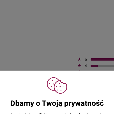
5
4
3
awione przez zweryfikowanych klientów,
2
1
Dbamy o Twoją prywatność
Karol
Dodano: 2026-08-06