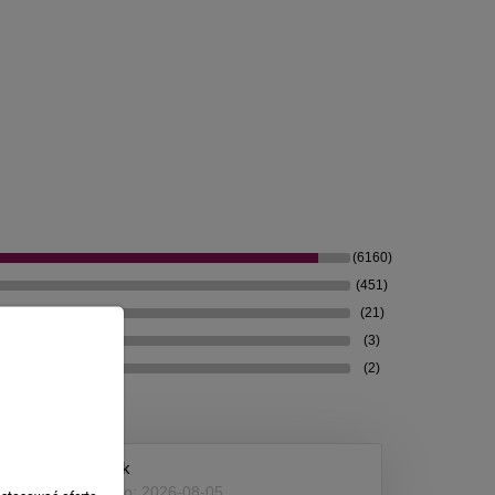
(6160)
(451)
(21)
(3)
(2)
Henryk
Dodano: 2026-08-05