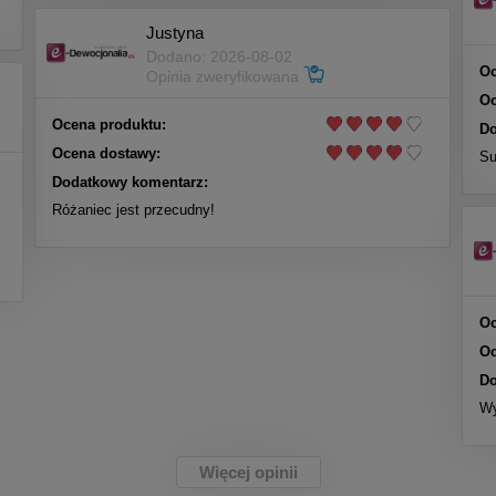
Justyna
Dodano: 2026-08-02
Oc
Opinia zweryfikowana
Oc
Ocena produktu:
Do
Ocena dostawy:
Su
Dodatkowy komentarz:
Różaniec jest przecudny!
Oc
Oc
Do
Wy
Więcej opinii