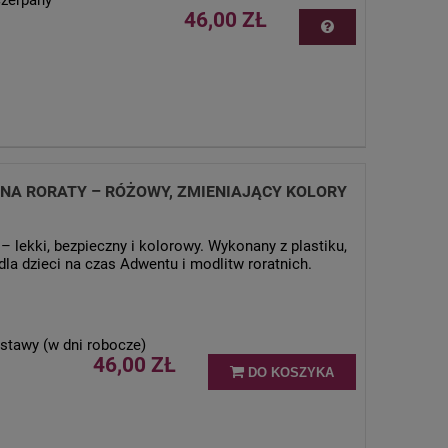
czerpany
46,00 ZŁ
NA RORATY – RÓŻOWY, ZMIENIAJĄCY KOLORY
 lekki, bezpieczny i kolorowy. Wykonany z plastiku,
 dla dzieci na czas Adwentu i modlitw roratnich.
stawy (w dni robocze)
46,00 ZŁ
DO KOSZYKA