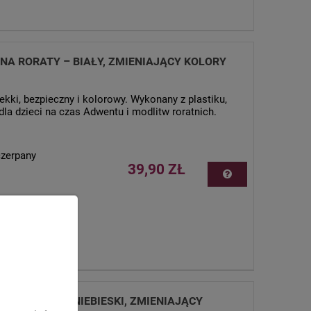
NA RORATY – BIAŁY, ZMIENIAJĄCY KOLORY
ekki, bezpieczny i kolorowy. Wykonany z plastiku,
 dla dzieci na czas Adwentu i modlitw roratnich.
czerpany
39,90 ZŁ
NA RORATY – NIEBIESKI, ZMIENIAJĄCY