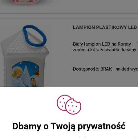
LAMPION PLASTIKOWY LED 
Biały lampion LED na Roraty – l
zmienia kolory światła. Idealny
Dostępność:
BRAK - nakład wy
Dbamy o Twoją prywatność
LAMPION PLASTIKOWY LED 