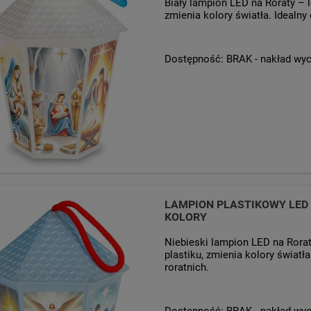
Biały lampion LED na Roraty – l
zmienia kolory światła. Idealny
Dostępność:
BRAK - nakład wy
LAMPION PLASTIKOWY LED 
KOLORY
Niebieski lampion LED na Rorat
plastiku, zmienia kolory światł
roratnich.