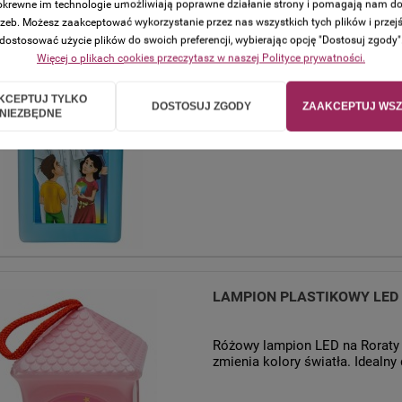
KOLORY
 pokrewne im technologie umożliwiają poprawne działanie strony i pomagają nam d
zeb. Możesz zaakceptować wykorzystanie przez nas wszystkich tych plików i przejś
Niebieski lampion LED na Rorat
dostosować użycie plików do swoich preferencji, wybierając opcję "Dostosuj zgody"
plastiku, zmienia kolory światł
Więcej o plikach cookies przeczytasz w naszej Polityce prywatności.
roratnich.
KCEPTUJ TYLKO
DOSTOSUJ ZGODY
ZAAKCEPTUJ WSZ
NIEZBĘDNE
Dostępność:
w magazynie
Wysyłka w:
48 godzin + czas do
LAMPION PLASTIKOWY LED 
Różowy lampion LED na Roraty –
zmienia kolory światła. Idealny