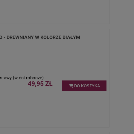
O - DREWNIANY W KOLORZE BIAŁYM
stawy (w dni robocze)
49,95 ZŁ
DO KOSZYKA