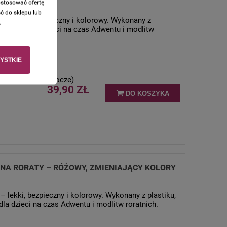
ostosować ofertę
ć do sklepu lub
y – lekki, bezpieczny i kolorowy. Wykonany z
.
a. Idealny dla dzieci na czas Adwentu i modlitw
YSTKIE
stawy (w dni robocze)
39,90 ZŁ
DO KOSZYKA
NA RORATY – RÓŻOWY, ZMIENIAJĄCY KOLORY
 lekki, bezpieczny i kolorowy. Wykonany z plastiku,
 dla dzieci na czas Adwentu i modlitw roratnich.