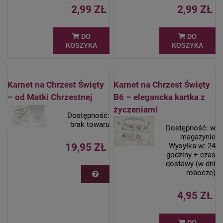
2,99 ZŁ
2,99 ZŁ
DO
DO
KOSZYKA
KOSZYKA
Karnet na Chrzest Święty
Karnet na Chrzest Święty
– od Matki Chrzestnej
B6 – elegancka kartka z
życzeniami
Dostępność:
brak towaru
Dostępność:
w
magazynie
19,95 ZŁ
Wysyłka w:
24
godziny + czas
dostawy (w dni
robocze)
4,95 ZŁ
DO