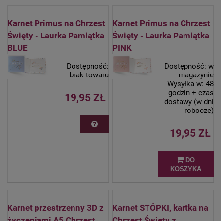
Karnet Primus na Chrzest
Karnet Primus na Chrzest
Święty - Laurka Pamiątka
Święty - Laurka Pamiątka
BLUE
PINK
Dostępność:
Dostępność:
w
brak towaru
magazynie
Wysyłka w:
48
godzin + czas
19,95 ZŁ
dostawy (w dni
robocze)
19,95 ZŁ
DO
KOSZYKA
Karnet przestrzenny 3D z
Karnet STÓPKI, kartka na
życzeniami A5 Chrzest
Chrzest Święty z