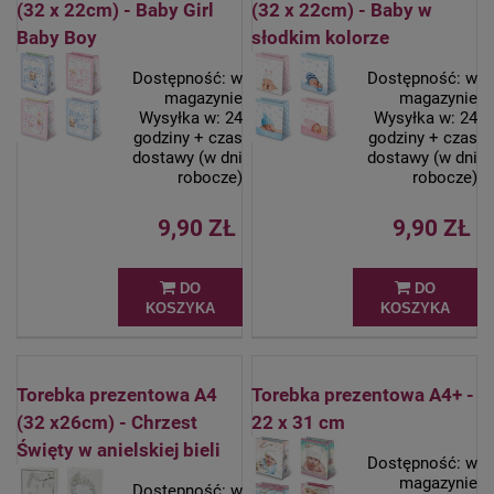
(32 x 22cm) - Baby Girl
(32 x 22cm) - Baby w
Baby Boy
słodkim kolorze
Dostępność:
w
Dostępność:
w
magazynie
magazynie
Wysyłka w:
24
Wysyłka w:
24
godziny + czas
godziny + czas
dostawy (w dni
dostawy (w dni
robocze)
robocze)
9,90 ZŁ
9,90 ZŁ
DO
DO
KOSZYKA
KOSZYKA
Torebka prezentowa A4
Torebka prezentowa A4+ -
(32 x26cm) - Chrzest
22 x 31 cm
Święty w anielskiej bieli
Dostępność:
w
magazynie
Dostępność:
w