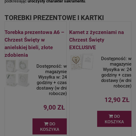
podkreślając
uroczysty charakter sakramentu
.
TOREBKI PREZENTOWE I KARTKI
Torebka prezentowa A6 –
Karnet z życzeniami na
Chrzest Święty w
Chrzest Święty
anielskiej bieli, złote
EXCLUSIVE
zdobienia
Dostępność:
w
magazynie
Dostępność:
w
Wysyłka w:
24
magazynie
godziny + czas
Wysyłka w:
24
dostawy (w dni
godziny + czas
robocze)
dostawy (w dni
robocze)
12,90 ZŁ
9,00 ZŁ
DO
KOSZYKA
DO
KOSZYKA