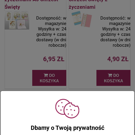
Święty
życzeniami
Dostępność:
w
Dostępność:
w
magazynie
magazynie
Wysyłka w:
24
Wysyłka w:
24
godziny + czas
godziny + czas
dostawy (w dni
dostawy (w dni
robocze)
robocze)
6,95 ZŁ
4,90 ZŁ
DO
DO
KOSZYKA
KOSZYKA
Karnet z życzeniami z
Pamiątka Chrztu
okazji Komunii Świętej
Świętego - Książeczka z
EXCLUSIVE
życzeniami modlitwą
Dbamy o Twoją prywatność
Dostępność:
w
Dostępność:
w