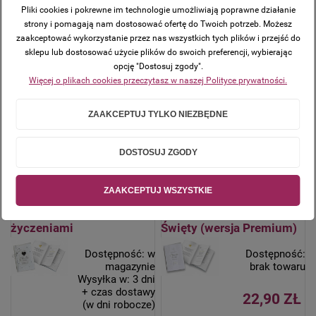
magazynie
magazynie
Pliki cookies i pokrewne im technologie umożliwiają poprawne działanie
Wysyłka w:
24
Wysyłka w:
24
strony i pomagają nam dostosować ofertę do Twoich potrzeb. Możesz
godziny + czas
godziny + czas
zaakceptować wykorzystanie przez nas wszystkich tych plików i przejść do
dostawy (w dni
dostawy (w dni
sklepu lub dostosować użycie plików do swoich preferencji, wybierając
robocze)
robocze)
opcję "Dostosuj zgody".
Więcej o plikach cookies przeczytasz w naszej Polityce prywatności.
12,90 ZŁ
19,99 ZŁ
ZAAKCEPTUJ TYLKO NIEZBĘDNE
DO
DO
KOSZYKA
KOSZYKA
DOSTOSUJ ZGODY
ZAAKCEPTUJ WSZYSTKIE
Pamiątka książeczka
Pamiątka książeczkowa z
CHRZEST – karnet z
życzeniami – Chrzest
życzeniami
Święty (wersja Premium)
Dostępność:
w
Dostępność:
magazynie
brak towaru
Wysyłka w:
3 dni
+ czas dostawy
22,90 ZŁ
(w dni robocze)