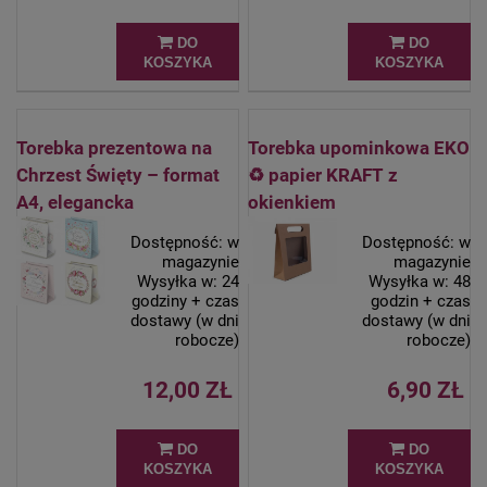
DO
DO
KOSZYKA
KOSZYKA
Torebka prezentowa na
Torebka upominkowa EKO
Chrzest Święty – format
♻ papier KRAFT z
A4, elegancka
okienkiem
Dostępność:
w
Dostępność:
w
magazynie
magazynie
Wysyłka w:
24
Wysyłka w:
48
godziny + czas
godzin + czas
dostawy (w dni
dostawy (w dni
robocze)
robocze)
12,00 ZŁ
6,90 ZŁ
DO
DO
KOSZYKA
KOSZYKA