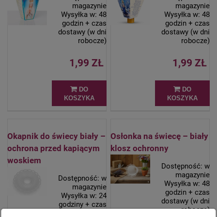
magazynie
magazynie
Wysyłka w:
48
Wysyłka w:
48
godzin + czas
godzin + czas
dostawy (w dni
dostawy (w dni
robocze)
robocze)
1,99 ZŁ
1,99 ZŁ
DO
DO
KOSZYKA
KOSZYKA
Okapnik do świecy biały –
Osłonka na świecę – biały
ochrona przed kapiącym
klosz ochronny
woskiem
Dostępność:
w
magazynie
Dostępność:
w
Wysyłka w:
48
magazynie
godzin + czas
Wysyłka w:
24
dostawy (w dni
godziny + czas
robocze)
dostawy (w dni