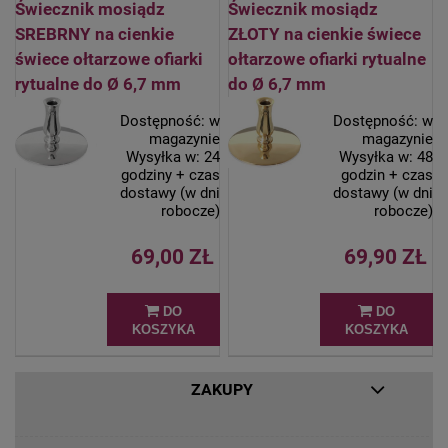
Świecznik mosiądz
Świecznik mosiądz
SREBRNY na cienkie
ZŁOTY na cienkie świece
świece ołtarzowe ofiarki
ołtarzowe ofiarki rytualne
rytualne do Ø 6,7 mm
do Ø 6,7 mm
Dostępność:
w
Dostępność:
w
magazynie
magazynie
Wysyłka w:
24
Wysyłka w:
48
godziny + czas
godzin + czas
dostawy (w dni
dostawy (w dni
robocze)
robocze)
69,00 ZŁ
69,90 ZŁ
DO
DO
KOSZYKA
KOSZYKA
ZAKUPY