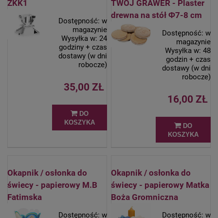
ZKK1
TWÓJ GRAWER - Plaster
drewna na stół Φ7-8 cm
Dostępność:
w
magazynie
Dostępność:
w
Wysyłka w:
24
magazynie
godziny + czas
Wysyłka w:
48
dostawy (w dni
godzin + czas
robocze)
dostawy (w dni
robocze)
35,00 ZŁ
16,00 ZŁ
DO
KOSZYKA
DO
KOSZYKA
Okapnik / osłonka do
Okapnik / osłonka do
świecy - papierowy M.B
świecy - papierowy Matka
Fatimska
Boża Gromniczna
Dostępność:
w
Dostępność:
w