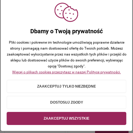
robocze)
6,95 ZŁ
3,80 ZŁ
DO
Dbamy o Twoją prywatność
KOSZYKA
DO
KOSZYKA
Pliki cookies i pokrewne im technologie umożliwiają poprawne działanie
strony i pomagają nam dostosować ofertę do Twoich potrzeb. Możesz
zaakceptować wykorzystanie przez nas wszystkich tych plików i przejść do
sklepu lub dostosować użycie plików do swoich preferencji, wybierając
Szklana podstawka pod
Świecznik kryształowy 17
opcję "Dostosuj zgody".
świecę 10 x 10 cm
cm CRYSTAL
Więcej o plikach cookies przeczytasz w naszej Polityce prywatności.
Dostępność:
Dostępność:
w
spodziewana
magazynie
ZAAKCEPTUJ TYLKO NIEZBĘDNE
dostawa
Wysyłka w:
48
godzin + czas
dostawy (w dni
DOSTOSUJ ZGODY
9,99 ZŁ
robocze)
ZAAKCEPTUJ WSZYSTKIE
99,00 ZŁ