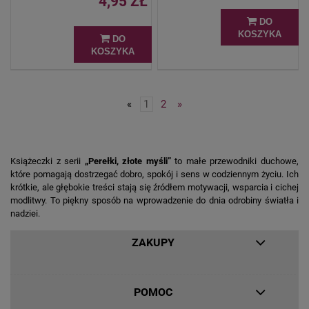
4,95 ZŁ
DO
KOSZYKA
DO
KOSZYKA
«
1
2
»
Książeczki z serii
„Perełki, złote myśli”
to małe przewodniki duchowe,
które pomagają dostrzegać dobro, spokój i sens w codziennym życiu. Ich
krótkie, ale głębokie treści stają się źródłem motywacji, wsparcia i cichej
modlitwy. To piękny sposób na wprowadzenie do dnia odrobiny światła i
nadziei.
ZAKUPY
POMOC