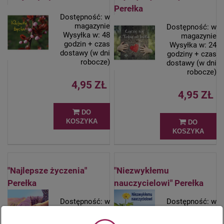
Perełka
Dostępność:
w
magazynie
Dostępność:
w
Wysyłka w:
48
magazynie
godzin + czas
Wysyłka w:
24
dostawy (w dni
godziny + czas
robocze)
dostawy (w dni
robocze)
4,95 ZŁ
4,95 ZŁ
DO
KOSZYKA
DO
KOSZYKA
"Najlepsze życzenia"
"Niezwykłemu
Perełka
nauczycielowi" Perełka
Dostępność:
w
Dostępność:
w
magazynie
magazynie
Wysyłka w:
48
Wysyłka w:
24