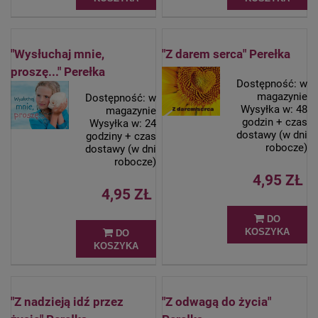
"Wysłuchaj mnie,
"Z darem serca" Perełka
proszę..." Perełka
Dostępność:
w
magazynie
Dostępność:
w
Wysyłka w:
48
magazynie
godzin + czas
Wysyłka w:
24
dostawy (w dni
godziny + czas
robocze)
dostawy (w dni
robocze)
4,95 ZŁ
4,95 ZŁ
DO
KOSZYKA
DO
KOSZYKA
"Z nadzieją idź przez
"Z odwagą do życia"