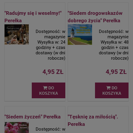
"Radujmy się i weselmy!"
"Siedem drogowskazów
Perełka
dobrego życia" Perełka
Dostępność:
w
Dostępność:
w
magazynie
magazynie
Wysyłka w:
24
Wysyłka w:
48
godziny + czas
godzin + czas
dostawy (w dni
dostawy (w dni
robocze)
robocze)
4,95 ZŁ
4,95 ZŁ
DO
DO
KOSZYKA
KOSZYKA
"Siedem życzeń" Perełka
"Tęsknię za miłością".
Perełka
Dostępność:
w