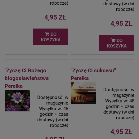
robocze)
dostawy (w dni
robocze)
4,95 ZŁ
4,95 ZŁ
DO
KOSZYKA
DO
KOSZYKA
"Życzę Ci Bożego
"Życzę Ci sukcesu"
błogosławieństwa"
Perełka
Perełka
Dostępność:
w
magazynie
Dostępność:
w
Wysyłka w:
48
magazynie
godzin + czas
Wysyłka w:
48
dostawy (w dni
godzin + czas
robocze)
dostawy (w dni
robocze)
4,95 ZŁ