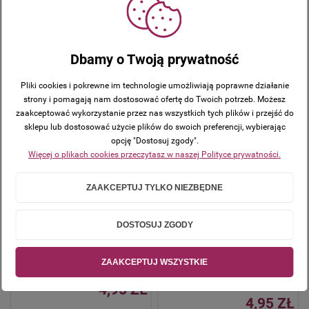
godzin + czas
godziny + czas
dostawy (w dni
dostawy (w dni
robocze)
robocze)
Dbamy o Twoją prywatność
4,95 ZŁ
4,95 ZŁ
Pliki cookies i pokrewne im technologie umożliwiają poprawne działanie
strony i pomagają nam dostosować ofertę do Twoich potrzeb. Możesz
DO
DO
KOSZYKA
KOSZYKA
zaakceptować wykorzystanie przez nas wszystkich tych plików i przejść do
sklepu lub dostosować użycie plików do swoich preferencji, wybierając
opcję "Dostosuj zgody".
Więcej o plikach cookies przeczytasz w naszej Polityce prywatności.
"Pogody ducha" Perełka
"Pokój jest możliwy.
Peace is possible" Perełka
ZAAKCEPTUJ TYLKO NIEZBĘDNE
Dostępność:
w
magazynie
Dostępność:
w
Wysyłka w:
48
magazynie
DOSTOSUJ ZGODY
godzin + czas
Wysyłka w:
48
dostawy (w dni
godzin + czas
robocze)
dostawy (w dni
ZAAKCEPTUJ WSZYSTKIE
robocze)
4,95 ZŁ
4,95 ZŁ