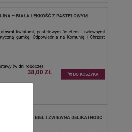
IJNĄ – BIAŁA LEKKOŚĆ Z PASTELOWYM
katnymi kwiatami, pastelowym fioletem i zwiewnymi
tyczną gumkę. Odpowiednia na Komunię i Chrzest
stawy (w dni robocze)
38,00 ZŁ
DO KOSZYKA
JNĄ – CZYSTA BIEL I ZWIEWNA DELIKATNOŚĆ