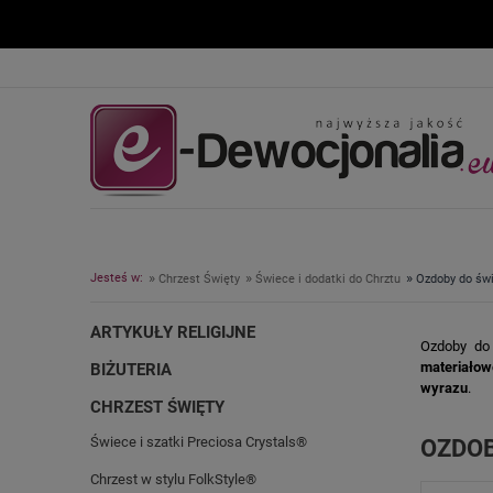
»
»
»
Jesteś w:
Chrzest Święty
Świece i dodatki do Chrztu
Ozdoby do świ
ARTYKUŁY RELIGIJNE
Ozdoby do 
materiałowe
BIŻUTERIA
wyrazu
.
CHRZEST ŚWIĘTY
Świece i szatki Preciosa Crystals®
OZDOB
Chrzest w stylu FolkStyle®