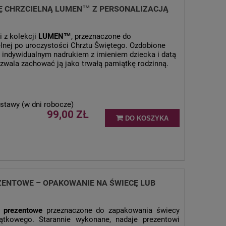
CĘ CHRZCIELNĄ LUMEN™ Z PERSONALIZACJĄ
 z kolekcji
LUMEN™
, przeznaczone do
lnej po uroczystości Chrztu Świętego. Ozdobione
ndywidualnym nadrukiem z imieniem dziecka i datą
zwala zachować ją jako trwałą pamiątkę rodzinną.
stawy (w dni robocze)
99,00 ZŁ
DO KOSZYKA
ENTOWE – OPAKOWANIE NA ŚWIECĘ LUB
 prezentowe
przeznaczone do zapakowania świecy
iątkowego. Starannie wykonane, nadaje prezentowi