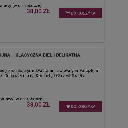
stawy (w dni robocze)
38,00 ZŁ
DO KOSZYKA
JNĄ – KLASYCZNA BIEL I DELIKATNA
ecę z delikatnymi kwiatami i zwiewnymi wstążkami.
 Odpowiednia na Komunię i Chrzest Święty.
ostawy (w dni robocze)
38,00 ZŁ
DO KOSZYKA