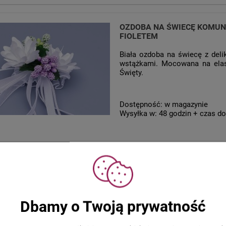
OZDOBA NA ŚWIECĘ KOMUN
FIOLETEM
Biała ozdoba na świecę z deli
wstążkami. Mocowana na elas
Święty.
Dostępność:
w magazynie
Wysyłka w:
48 godzin + czas do
OZDOBA NA ŚWIECĘ KOMUNI
Dbamy o Twoją prywatność