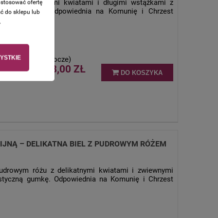
ecę z delikatnymi kwiatami i długimi wstążkami z
ostosować ofertę
yczną gumkę. Odpowiednia na Komunię i Chrzest
ć do sklepu lub
.
YSTKIE
stawy (w dni robocze)
38,00 ZŁ
DO KOSZYKA
IJNĄ – DELIKATNA BIEL Z PUDROWYM RÓŻEM
pudrowym różu z delikatnymi kwiatami i zwiewnymi
tyczną gumkę. Odpowiednia na Komunię i Chrzest