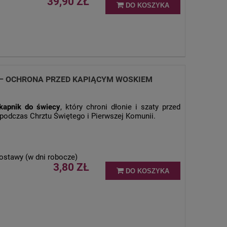
39,90 ZŁ
DO KOSZYKA
 – OCHRONA PRZED KAPIĄCYM WOSKIEM
okapnik do świecy
, który chroni dłonie i szaty przed
odczas Chrztu Świętego i Pierwszej Komunii.
ostawy (w dni robocze)
3,80 ZŁ
DO KOSZYKA