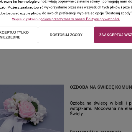
Zwiewna biała ozdoba na świ
 pokrewne im technologie umożliwiają poprawne działanie strony i pomagają nam d
organzy. Mocowana na elast
zeb. Możesz zaakceptować wykorzystanie przez nas wszystkich tych plików i przejś
Święty.
dostosować użycie plików do swoich preferencji, wybierając opcję "Dostosuj zgody"
Więcej o plikach cookies przeczytasz w naszej Polityce prywatności.
Dostępność:
w magazynie
KCEPTUJ TYLKO
DOSTOSUJ ZGODY
ZAAKCEPTUJ WSZ
Wysyłka w:
48 godzin + czas do
NIEZBĘDNE
OZDOBA NA ŚWIECĘ KOMUN
Ozdoba na świecę w bieli i 
wstążkami. Mocowana na elas
Święty.