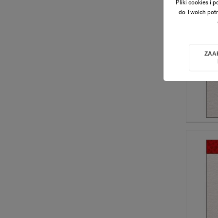
Pliki cookies i
do Twoich potr
ZAA