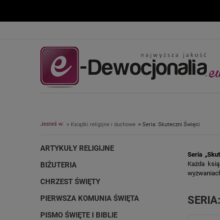
»
»
Jesteś w:
Książki religijne i duchowe
Seria: Skuteczni Święci
ARTYKUŁY RELIGIJNE
Seria „Sku
Każda ksią
BIŻUTERIA
wyzwaniac
CHRZEST ŚWIĘTY
PIERWSZA KOMUNIA ŚWIĘTA
SERIA
PISMO ŚWIĘTE I BIBLIE