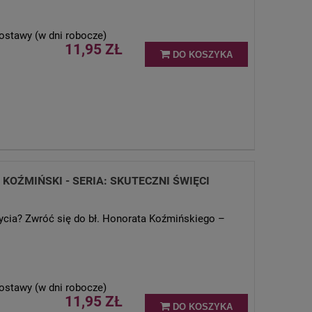
ostawy (w dni robocze)
11,95 ZŁ
DO KOSZYKA
OŹMIŃSKI - SERIA: SKUTECZNI ŚWIĘCI
ycia? Zwróć się do bł. Honorata Koźmińskiego –
ostawy (w dni robocze)
11,95 ZŁ
DO KOSZYKA