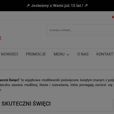
📌 Jesteśmy z Wami już 15 lat ! 📌
NOWOŚCI
PROMOCJE
MENU
O NAS
KONTAKT
teczni Święci”
to wyjątkowe modlitewniki poświęcone świętym znanym z potę
żeczka zawiera modlitwy, litanie i rozważania, które pomagają zwrócić si
h.
: SKUTECZNI ŚWIĘCI