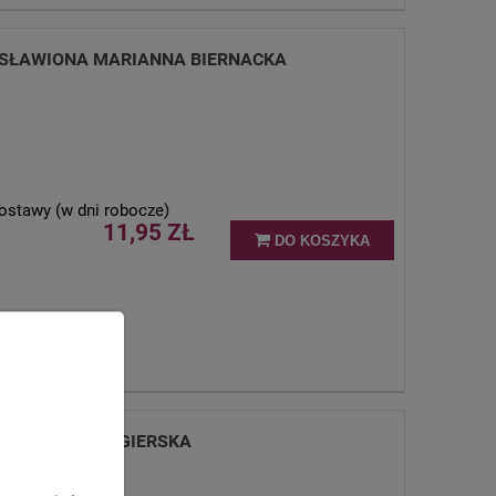
GOSŁAWIONA MARIANNA BIERNACKA
ostawy (w dni robocze)
11,95 ZŁ
DO KOSZYKA
A ELŻBIETA WĘGIERSKA