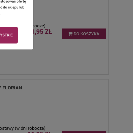
ostosować ofertę
ć do sklepu lub
.
ostawy (w dni robocze)
11,95 ZŁ
DO KOSZYKA
YSTKIE
Y FLORIAN
ostawy (w dni robocze)