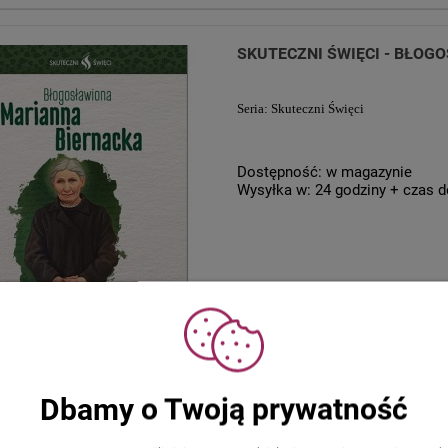
SKUTECZNI ŚWIĘCI - BŁO
Seria: Skuteczni Święci
Dostępność:
w magazynie
Wysyłka w:
24 godziny + czas d
SKUTECZNI ŚWIĘCI - ŚWIĘT
Dbamy o Twoją prywatność