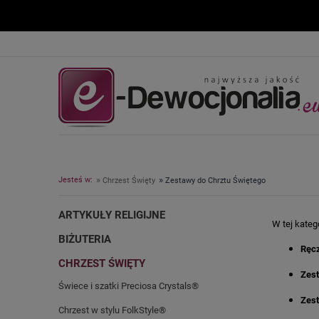
»
»
Jesteś w:
Chrzest Święty
Zestawy do Chrztu Świętego
ARTYKUŁY RELIGIJNE
W tej kateg
BIŻUTERIA
Ręcz
CHRZEST ŚWIĘTY
Zes
Świece i szatki Preciosa Crystals®
Zest
Chrzest w stylu FolkStyle®