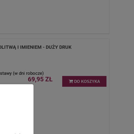
LITWĄ I IMIENIEM - DUŻY DRUK
stawy (w dni robocze)
69,95 ZŁ
DO KOSZYKA