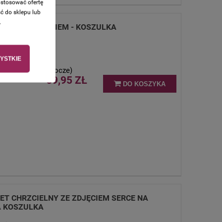
ostosować ofertę
ć do sklepu lub
.
LITWĄ I IMIENIEM - KOSZULKA
YSTKIE
stawy (w dni robocze)
69,95 ZŁ
DO KOSZYKA
T CHRZCIELNY ZE ZDJĘCIEM SERCE NA
A KOSZULKA