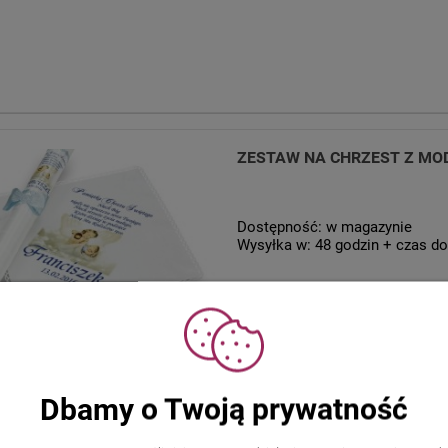
ZESTAW NA CHRZEST Z MOD
Dostępność:
w magazynie
Wysyłka w:
48 godzin + czas do
Dbamy o Twoją prywatność