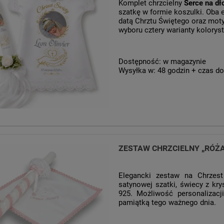
Komplet chrzcielny
Serce na d
szatkę w formie koszulki. Oba 
datą Chrztu Świętego oraz mot
wyboru cztery warianty kolorys
Dostępność:
w magazynie
Wysyłka w:
48 godzin + czas do
ZESTAW CHRZCIELNY „RÓŻ
Elegancki zestaw na Chrzest
satynowej szatki, świecy z kr
925. Możliwość personalizacj
pamiątką tego ważnego dnia.