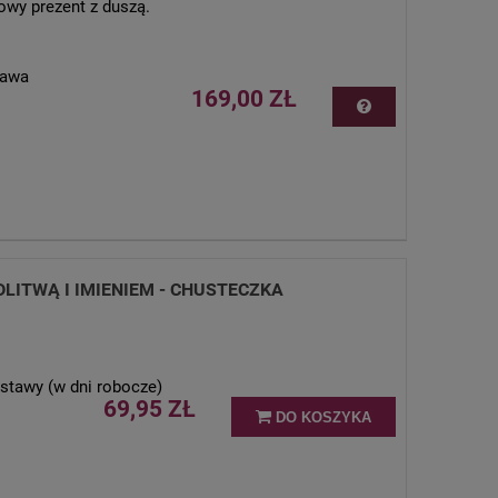
owy prezent z duszą.
tawa
169,00 ZŁ
LITWĄ I IMIENIEM - CHUSTECZKA
stawy (w dni robocze)
69,95 ZŁ
DO KOSZYKA