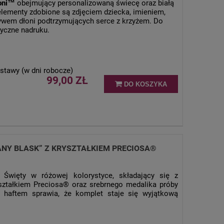
łoni™
obejmujący personalizowaną świecę oraz białą
elementy zdobione są zdjęciem dziecka, imieniem,
ywem dłoni podtrzymujących serce z krzyżem. Do
tyczne nadruku.
stawy (w dni robocze)
99,00 ZŁ
DO KOSZYKA
ANY BLASK” Z KRYSZTAŁKIEM PRECIOSA®
 Święty w różowej kolorystyce, składający się z
yształkiem Preciosa® oraz srebrnego medalika próby
i haftem sprawia, że komplet staje się wyjątkową