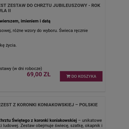
EST ZESTAW DO CHRZTU JUBILEUSZOWY - ROK
ŁA II
 wierszem, imieniem i datą
sowej, różne wzory do wyboru. Świeca ręcznie
ę życia.
stawy (w dni robocze)
69,00 ZŁ
DO KOSZYKA
ZEST Z KORONKI KONIAKOWSKIEJ – POLSKIE
hrztu Świętego z koronki koniakowskiej
– unikatowe
uki ludowej. Zestaw obejmuje świecę, szatkę, okapnik i