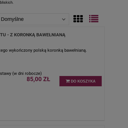
bliskich.
TU - Z KORONKĄ BAWEŁNIANĄ
ętego wykończony polską koronką bawełnianą.
stawy (w dni robocze)
85,00 ZŁ
DO KOSZYKA