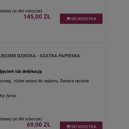
stawy (w dni robocze)
145,00 ZŁ
DO KOSZYKA
JĘCIEM DZIECKA - SZATKA PAPIESKA
djęciem lub dedykacją
sowej, różne wzory do wyboru. Świeca ręcznie
ę życia.
stawy (w dni robocze)
69,00 ZŁ
DO KOSZYKA