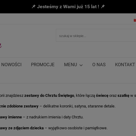
📌 Jesteśmy z Wami już 15 lat ! 📌
NOWOŚCI
PROMOCJE
MENU
O NAS
KONTAKT
orii znajdziesz
zestawy do Chrztu Świętego
, które łączą
świecę
oraz
szatkę
w s
nie zdobione zestawy
– delikatne koronki, satyna, staranne detale.
tawy imienne
– z nadrukiem imienia i daty Chrztu.
awy ze zdjęciem dziecka
– wyjątkowo osobiste i pamiątkowe.