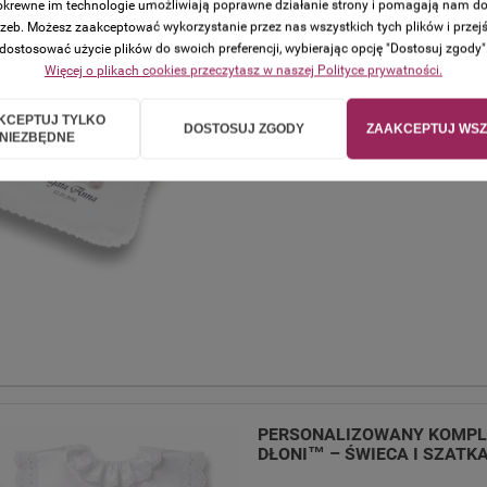
 pokrewne im technologie umożliwiają poprawne działanie strony i pomagają nam d
zeb. Możesz zaakceptować wykorzystanie przez nas wszystkich tych plików i przejś
dostosować użycie plików do swoich preferencji, wybierając opcję "Dostosuj zgody"
ZESTAW NA CHRZEST Z MOD
Więcej o plikach cookies przeczytasz w naszej Polityce prywatności.
KCEPTUJ TYLKO
DOSTOSUJ ZGODY
ZAAKCEPTUJ WSZ
Dostępność:
w magazynie
NIEZBĘDNE
Wysyłka w:
48 godzin + czas do
PERSONALIZOWANY KOMPLE
DŁONI™ – ŚWIECA I SZATK