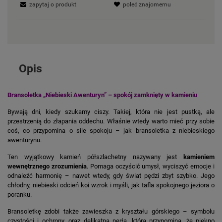
zapytaj o produkt
poleć znajomemu
Opis
Bransoletka „Niebieski Awenturyn” – spokój zamknięty w kamieniu
Bywają dni, kiedy szukamy ciszy. Takiej, która nie jest pustką, ale
przestrzenią do złapania oddechu. Właśnie wtedy warto mieć przy sobie
coś, co przypomina o sile spokoju – jak bransoletka z niebieskiego
awenturynu.
Ten wyjątkowy kamień półszlachetny nazywany jest
kamieniem
wewnętrznego zrozumienia
. Pomaga oczyścić umysł, wyciszyć emocje i
odnaleźć harmonię – nawet wtedy, gdy świat pędzi zbyt szybko. Jego
chłodny, niebieski odcień koi wzrok i myśli, jak tafla spokojnego jeziora o
poranku.
Bransoletkę zdobi także zawieszka z kryształu górskiego – symbolu
czystości i ochrony, oraz delikatna perła, która przypomina, że piękno