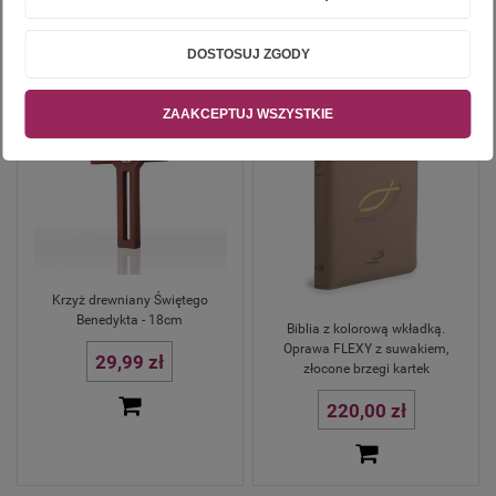
DOSTOSUJ ZGODY
ZAAKCEPTUJ WSZYSTKIE
Krzyż drewniany Świętego
Benedykta - 18cm
Biblia z kolorową wkładką.
Oprawa FLEXY z suwakiem,
29,99 zł
złocone brzegi kartek
220,00 zł