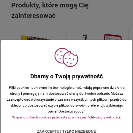
Produkty, które mogą Cię
zainteresować
Srebrny medalik VINTAGE
Dbamy o Twoją prywatność
Aniołek łańcuszek SREBRO pr.
925 DEDYKACJA - Pamiątka
Pliki cookies i pokrewne im technologie umożliwiają poprawne działanie
Prezent
strony i pomagają nam dostosować ofertę do Twoich potrzeb. Możesz
Módlmy się. Różaniec rodziców
zaakceptować wykorzystanie przez nas wszystkich tych plików i przejść do
185,00 zł
za dzieci
sklepu lub dostosować użycie plików do swoich preferencji, wybierając
opcję "Dostosuj zgody".
4,99 zł
Więcej o plikach cookies przeczytasz w naszej Polityce prywatności.
ZAAKCEPTUJ TYLKO NIEZBĘDNE