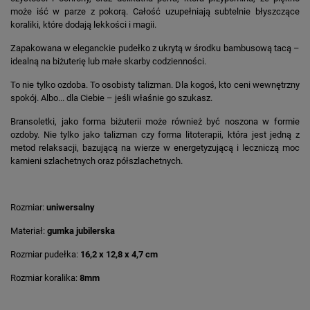
może iść w parze z pokorą. Całość uzupełniają subtelnie błyszczące
koraliki, które dodają lekkości i magii.
Zapakowana w eleganckie pudełko z ukrytą w środku bambusową tacą –
idealną na biżuterię lub małe skarby codzienności.
To nie tylko ozdoba. To osobisty talizman. Dla kogoś, kto ceni wewnętrzny
spokój. Albo... dla Ciebie – jeśli właśnie go szukasz.
Bransoletki, jako forma biżuterii może również być noszona w formie
ozdoby. Nie tylko jako talizman czy forma litoterapii, która jest jedną z
metod relaksacji, bazującą na wierze w energetyzującą i leczniczą moc
kamieni szlachetnych oraz półszlachetnych.
Rozmiar:
uniwersalny
Materiał:
gumka jubilerska
Rozmiar pudełka:
16,2 x 12,8 x 4,7 cm
Rozmiar koralika:
8mm