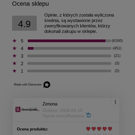
Ocena sklepu
Opinie, z których została wyliczona
średnia, są wystawione przez
4.9
zweryfikowanych klientów, którzy
dokonali zakupu w sklepie.
5
(6160)
4
(451)
3
(21)
2
(3)
1
(2)
Zenona
Dodano: 2026-08-10
Opinia zweryfikowana
Ocena produktu: