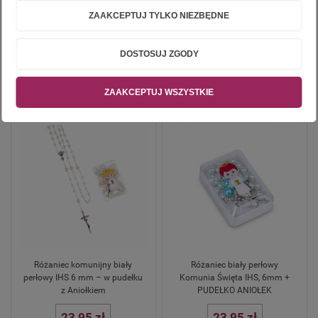
ZAAKCEPTUJ TYLKO NIEZBĘDNE
38,00 zł
DOSTOSUJ ZGODY
ZAAKCEPTUJ WSZYSTKIE
Różaniec komunijny biały
Różaniec biały perłowy
perłowy IHS 6 mm – w pudełku
Komunia Święta IHS, 6mm +
z Aniołkiem
PUDEŁKO ANIOŁEK
23,95 zł
23,95 zł