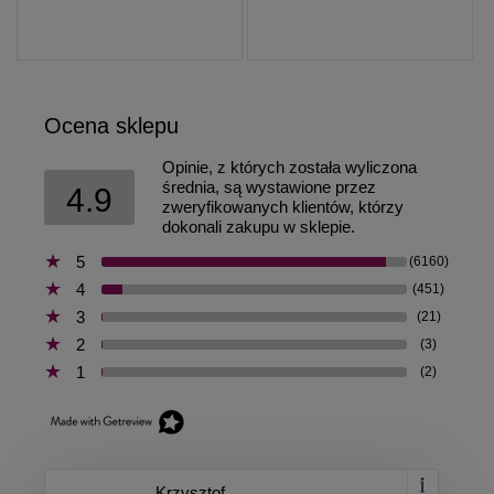
Ocena sklepu
Opinie, z których została wyliczona
średnia, są wystawione przez
4.9
zweryfikowanych klientów, którzy
dokonali zakupu w sklepie.
5
(6160)
4
(451)
3
(21)
2
(3)
1
(2)
Krzysztof