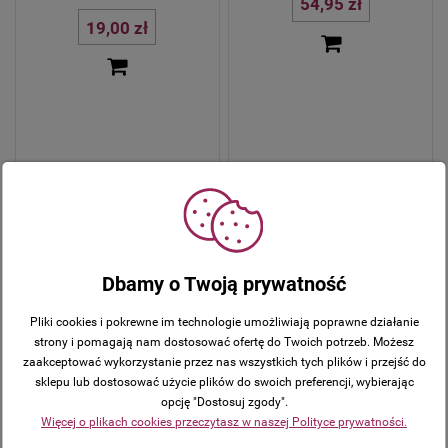
54,95 zł
19,00 zł
Dbamy o Twoją prywatność
Pliki cookies i pokrewne im technologie umożliwiają poprawne działanie
strony i pomagają nam dostosować ofertę do Twoich potrzeb. Możesz
Torebka komunijna – klasyczna
zaakceptować wykorzystanie przez nas wszystkich tych plików i przejść do
biel z delikatną kokardą -
sklepu lub dostosować użycie plików do swoich preferencji, wybierając
kolekcja 2026
opcję "Dostosuj zgody".
Modlitewnik dziecka Bożego –
Więcej o plikach cookies przeczytasz w naszej Polityce prywatności.
79,95 zł
biały – z grawerowaną
dedykacją