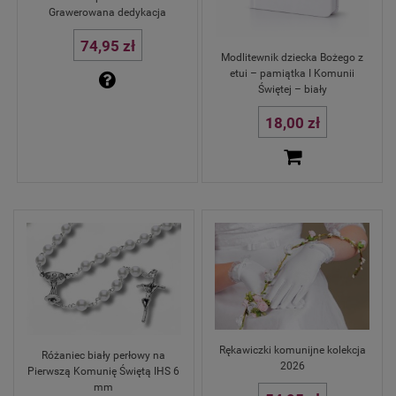
Grawerowana dedykacja
74,95 zł
Modlitewnik dziecka Bożego z
etui – pamiątka I Komunii
Świętej – biały
18,00 zł
Rękawiczki komunijne kolekcja
Różaniec biały perłowy na
2026
Pierwszą Komunię Świętą IHS 6
mm