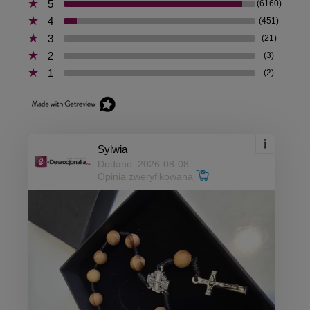
5
(6160)
4
(451)
3
(21)
2
(3)
1
(2)
Sylwia
Dodano: 2026-08-08
Opinia zweryfikowana