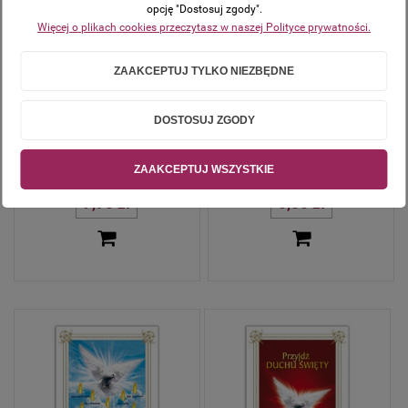
opcję "Dostosuj zgody".
Więcej o plikach cookies przeczytasz w naszej Polityce prywatności.
ZAAKCEPTUJ TYLKO NIEZBĘDNE
DOSTOSUJ ZGODY
Karta modlitwa - Akty Strzeliste
Obrazek święty - Chrzest Pański
8,5x5,4 cm
- 6,5 cm x 11 cm
ZAAKCEPTUJ WSZYSTKIE
7,95 zł
0,50 zł