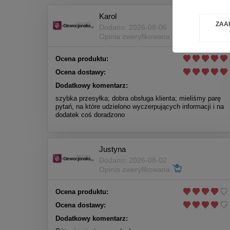
Karol
ZAA
Dodano: 2026-08-06
Opinia zweryfikowana
Ocena produktu:
Ocena dostawy:
Dodatkowy komentarz:
szybka przesyłka; dobra obsługa klienta; mieliśmy parę
pytań, na które udzielono wyczerpujących informacji i na
dodatek coś doradzono
Justyna
Dodano: 2026-08-02
Opinia zweryfikowana
Ocena produktu:
Ocena dostawy:
Dodatkowy komentarz: