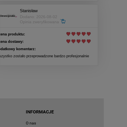
Stanisław
Dodano: 2026-08-02
Opinia zweryfikowana
ena produktu:
ena dostawy:
datkowy komentarz:
zystko zostało przeprowadzone bardzo profesjonalnie
INFORMACJE
O nas