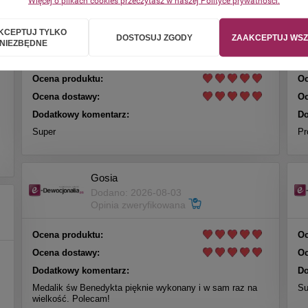
Więcej o plikach cookies przeczytasz w naszej Polityce prywatności.
Henryk
KCEPTUJ TYLKO
Dodano: 2026-08-05
DOSTOSUJ ZGODY
ZAAKCEPTUJ WSZ
NIEZBĘDNE
Opinia zweryfikowana
Ocena produktu:
Oc
Ocena dostawy:
Oc
Dodatkowy komentarz:
Do
Super
Pr
Gosia
Dodano: 2026-08-03
Opinia zweryfikowana
Ocena produktu:
Oc
Ocena dostawy:
Oc
Dodatkowy komentarz:
Do
Medalik św Benedykta pięknie wykonany i w sam raz na
Su
wielkość. Polecam!