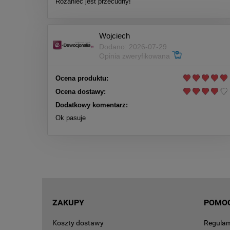
Różaniec jest przecudny!
Wojciech
Dodano: 2026-07-29
Opinia zweryfikowana
Ocena produktu:
Ocena dostawy:
Dodatkowy komentarz:
Ok pasuje
ZAKUPY
POMO
Koszty dostawy
Regula