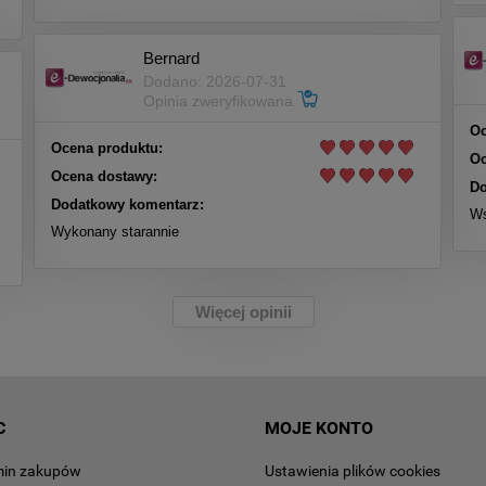
Bernard
Dodano: 2026-07-31
Opinia zweryfikowana
Oc
Ocena produktu:
Oc
Ocena dostawy:
Do
Dodatkowy komentarz:
Ws
Wykonany starannie
Więcej opinii
C
MOJE KONTO
min zakupów
Ustawienia plików cookies