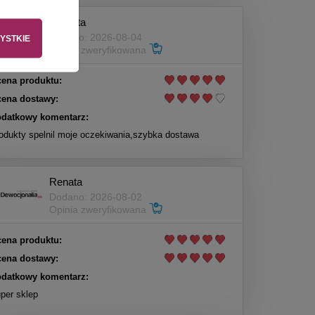
Elżbieta
Dodano: 2026-08-04
YSTKIE
Opinia zweryfikowana
ena produktu:
ena dostawy:
datkowy komentarz:
odukty spelnil moje oczekiwania,szybka dostawa
Renata
Dodano: 2026-08-02
Opinia zweryfikowana
ena produktu:
ena dostawy:
datkowy komentarz:
per sklep