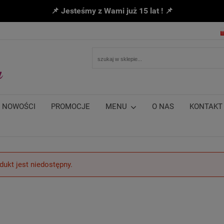
📌 Jesteśmy z Wami już 15 lat ! 📌
NOWOŚCI
PROMOCJE
MENU
O NAS
KONTAKT
dukt jest niedostępny.