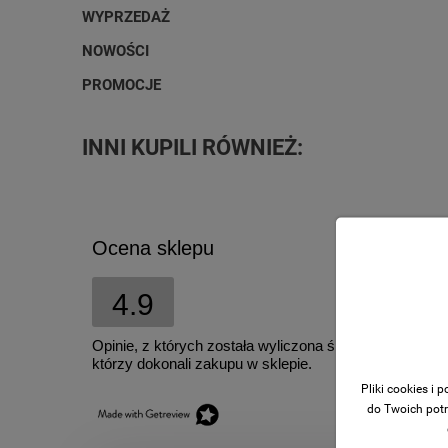
WYPRZEDAŻ
NOWOŚCI
PROMOCJE
INNI KUPILI RÓWNIEŻ:
Ocena sklepu
4.9
Opinie, z których została wyliczona średnia, są wyst
którzy dokonali zakupu w sklepie.
Pliki cookies i
do Twoich potr