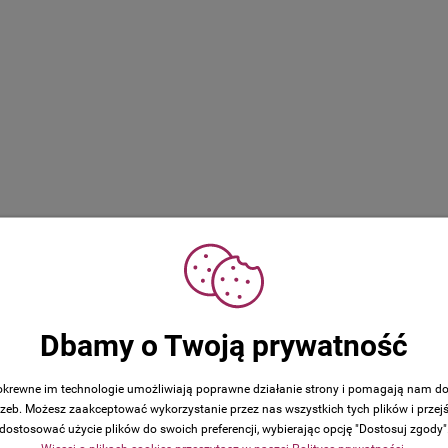
5
4
Dbamy o Twoją prywatność
3
awione przez zweryfikowanych klientów,
2
1
 pokrewne im technologie umożliwiają poprawne działanie strony i pomagają nam d
zeb. Możesz zaakceptować wykorzystanie przez nas wszystkich tych plików i przejś
dostosować użycie plików do swoich preferencji, wybierając opcję "Dostosuj zgody"