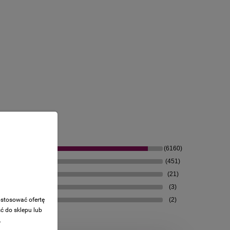
(6160)
(451)
(21)
(3)
ostosować ofertę
(2)
ć do sklepu lub
.