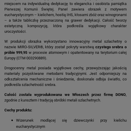
miejscem na indywidualną dedykację to elegancka i osobista pamiątka
Pierwszej Komunii Świętej. Panel zawiera obrazek z motywem
eucharystycznym – kielichem, hostią IHS, kłosami zbóż oraz winogronami
– a także tabliczkę przeznaczoną na grawer dedykacji. Całość tworzy
estetyczną kompozycję, która podkreśla wyjątkowy charakter
uroczystości.
W produkcji obrazka wykorzystano innowacyjny metal szlachetny o
nazwie MIRO-SILVER®, który został pokryty warstwą
czystego srebra o
próbie 999,95
w procesie atomowym i opatentowany na terytorium całej
Europy (CTM 003290889).
Drogocenny metal posiada wyjątkowe cechy, przewyższając jakością
materiały pozyskiwane metodami tradycyjnymi. Jest odporniejszy na
odkształcenia mechaniczne i śniedzenie, doskonale odbija światło, co
podkreśla szlachetność srebra.
Całość została wyprodukowana we Włoszech przez firmę DONO
,
zgodnie z kunsztem i tradycją obróbki metali szlachetnych.
Cechy produktu:
Wizerunek modlącej się dziewczynki przy kielichu
eucharystycznym