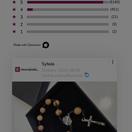
5
(6160)
4
(451)
3
(21)
2
(3)
1
(2)
Sylwia
Dodano: 2026-08-08
Opinia zweryfikowana