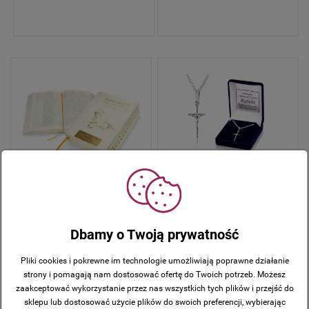
Srebrny krzyżyk z Jezusem i
łańcuszek PANCERKA pr. 925 –
pamiątka z grawerem i
Pismo Święte. ST i NT (standard
dedykacją
format, twarda oprawa,
paginatory) z Twoim grawerem!
Dbamy o Twoją prywatność
185,00 zł
215,00 zł
Pliki cookies i pokrewne im technologie umożliwiają poprawne działanie
strony i pomagają nam dostosować ofertę do Twoich potrzeb. Możesz
zaakceptować wykorzystanie przez nas wszystkich tych plików i przejść do
sklepu lub dostosować użycie plików do swoich preferencji, wybierając