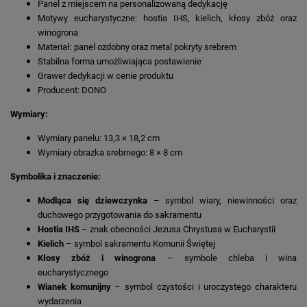
Panel z miejscem na personalizowaną dedykację
Motywy eucharystyczne: hostia IHS, kielich, kłosy zbóż oraz
winogrona
Materiał: panel ozdobny oraz metal pokryty srebrem
Stabilna forma umożliwiająca postawienie
Grawer dedykacji w cenie produktu
Producent: DONO
Wymiary:
Wymiary panelu: 13,3 × 18,2 cm
Wymiary obrazka srebrnego: 8 × 8 cm
Symbolika i znaczenie:
Modląca się dziewczynka
– symbol wiary, niewinności oraz
duchowego przygotowania do sakramentu
Hostia IHS
– znak obecności Jezusa Chrystusa w Eucharystii
Kielich
– symbol sakramentu Komunii Świętej
Kłosy zbóż i winogrona
– symbole chleba i wina
eucharystycznego
Wianek komunijny
– symbol czystości i uroczystego charakteru
wydarzenia