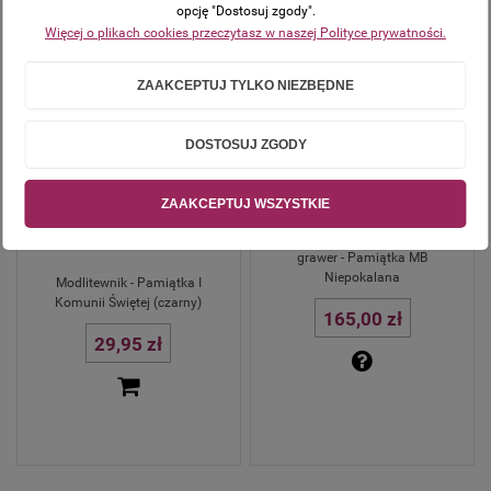
opcję "Dostosuj zgody".
Więcej o plikach cookies przeczytasz w naszej Polityce prywatności.
ZAAKCEPTUJ TYLKO NIEZBĘDNE
DOSTOSUJ ZGODY
ZAAKCEPTUJ WSZYSTKIE
Komplet Cudowny Medalik i
łańcuszek AG 925 DEDYKACJA
grawer - Pamiątka MB
Niepokalana
Modlitewnik - Pamiątka I
Komunii Świętej (czarny)
165,00 zł
29,95 zł