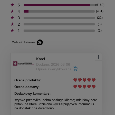
5
(6160)
4
(451)
3
(21)
2
(3)
1
(2)
Karol
Dodano: 2026-08-06
Opinia zweryfikowana
Ocena produktu:
Ocena dostawy:
Dodatkowy komentarz:
szybka przesyłka; dobra obsługa klienta; mieliśmy parę
pytań, na które udzielono wyczerpujących informacji i
na dodatek coś doradzono