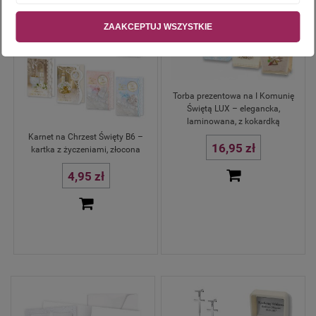
ZAAKCEPTUJ WSZYSTKIE
Torba prezentowa na I Komunię
Świętą LUX – elegancka,
laminowana, z kokardką
Karnet na Chrzest Święty B6 –
16,95 zł
kartka z życzeniami, złocona
4,95 zł