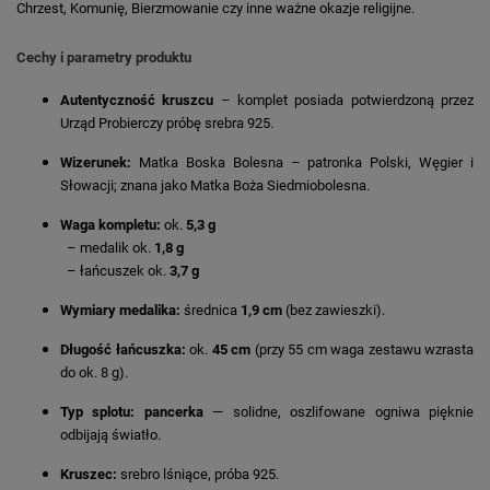
Chrzest, Komunię, Bierzmowanie czy inne ważne okazje religijne.
Cechy i parametry produktu
Autentyczność kruszcu
– komplet posiada potwierdzoną przez
Urząd Probierczy próbę srebra 925.
Wizerunek:
Matka Boska Bolesna – patronka Polski, Węgier i
Słowacji; znana jako Matka Boża Siedmiobolesna.
Waga kompletu:
ok.
5,3 g
– medalik ok.
1,8 g
– łańcuszek ok.
3,7 g
Wymiary medalika:
średnica
1,9 cm
(bez zawieszki).
Długość łańcuszka:
ok.
45 cm
(przy 55 cm waga zestawu wzrasta
do ok. 8 g).
Typ splotu:
pancerka
— solidne, oszlifowane ogniwa pięknie
odbijają światło.
Kruszec:
srebro lśniące, próba 925.