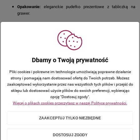
Opakowanie:
eleganckie pudełko prezentowe z tabliczką na
grawer.
Grawer – trwała i estetyczna personalizacja
Grawer wykonujemy techniką laserową na laminowanej tabliczce
umieszczonej w pudełeczku.
bardzo wysoka precyzja,
Dbamy o Twoją prywatność
elegancki efekt,
Pliki cookies i pokrewne im technologie umożliwiają poprawne działanie
strony i pomagają nam dostosować ofertę do Twoich potrzeb. Możesz
wieczysta gwarancja trwałości
.
zaakceptować wykorzystanie przez nas wszystkich tych plików i przejść do
Dzięki personalizacji podarunek zyskuje głęboko osobisty charakter.
sklepu lub dostosować użycie plików do swoich preferencji, wybierając
opcję "Dostosuj zgody".
Więcej o plikach cookies przeczytasz w naszej Polityce prywatności.
Produkty, które mogą Cię
zainteresować
ZAAKCEPTUJ TYLKO NIEZBĘDNE
DOSTOSUJ ZGODY