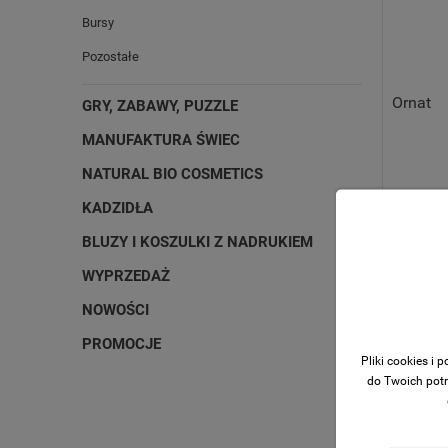
Bursy
Pozostałe
Ornat
GRY, ZABAWY, PUZZLE
MANUFAKTURA ŚWIEC
NATURAL BIO COSMETICS
KADZIDŁA
BLUZY I KOSZULKI Z NADRUKIEM
WYPRZEDAŻ
NOWOŚCI
PROMOCJE
Pliki cookies i
do Twoich potr