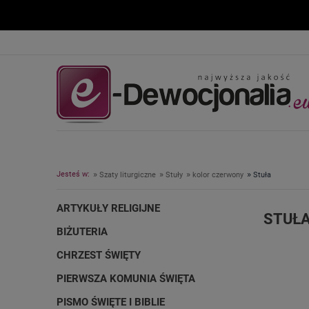
»
»
»
»
Jesteś w:
Szaty liturgiczne
Stuły
kolor czerwony
Stuła
ARTYKUŁY RELIGIJNE
STUŁ
BIŻUTERIA
CHRZEST ŚWIĘTY
PIERWSZA KOMUNIA ŚWIĘTA
PISMO ŚWIĘTE I BIBLIE