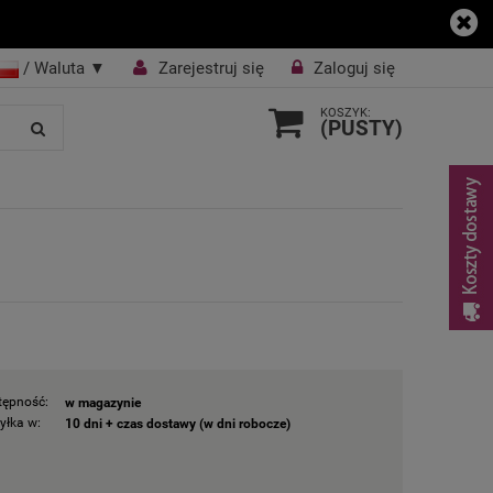
/ Waluta
▼
Zarejestruj się
Zaloguj się
KOSZYK:
(PUSTY)
tępność:
w magazynie
yłka w:
10 dni + czas dostawy (w dni robocze)