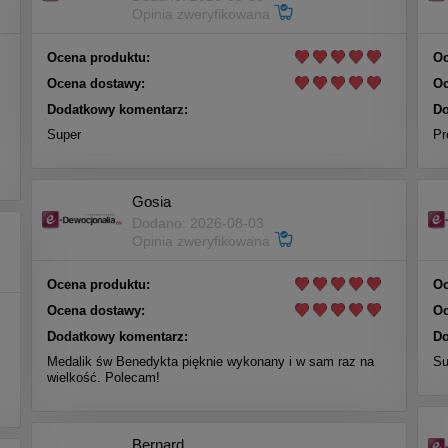
Opinia zweryfikowana
Ocena produktu:
Oc
Ocena dostawy:
Oc
Dodatkowy komentarz:
Do
Super
Pr
Gosia
Dodano: 2026-08-03
Opinia zweryfikowana
Ocena produktu:
Oc
Ocena dostawy:
Oc
Dodatkowy komentarz:
Do
Medalik św Benedykta pięknie wykonany i w sam raz na
Su
wielkość. Polecam!
Bernard