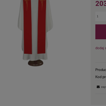
203
dodaj 
Produc
Kod pr
zap