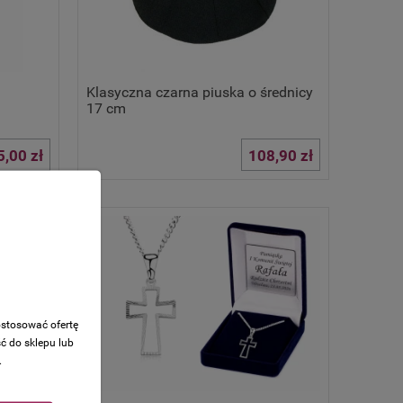
Klasyczna czarna piuska o średnicy
17 cm
5,00 zł
108,90 zł
ostosować ofertę
ć do sklepu lub
.