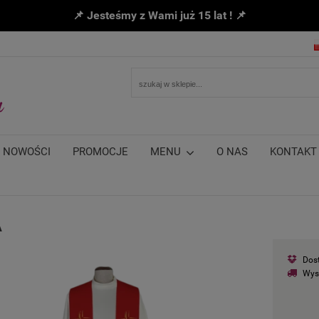
📌 Jesteśmy z Wami już 15 lat ! 📌
NOWOŚCI
PROMOCJE
MENU
O NAS
KONTAKT
A
Dos
Wys