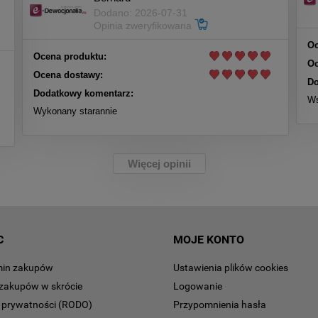
Dodano: 2026-07-31
Opinia zweryfikowana
Oc
Ocena produktu:
Oc
Ocena dostawy:
Do
Dodatkowy komentarz:
Ws
Wykonany starannie
Więcej opinii
C
MOJE KONTO
min zakupów
Ustawienia plików cookies
zakupów w skrócie
Logowanie
a prywatności (RODO)
Przypomnienia hasła