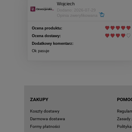
Wojciech
Dodano: 2026-07-29
Opinia zweryfikowana
Ocena produktu:
Ocena dostawy:
Dodatkowy komentarz:
Ok pasuje
ZAKUPY
POMO
Koszty dostawy
Regula
Darmowa dostawa
Zasady 
Formy płatności
Polityk