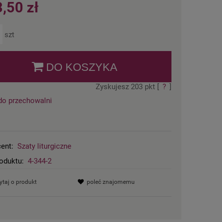
,50 zł
szt
DO KOSZYKA
Zyskujesz
203
pkt [
?
]
do przechowalni
ent:
Szaty liturgiczne
oduktu:
4-344-2
ytaj o produkt
poleć znajomemu