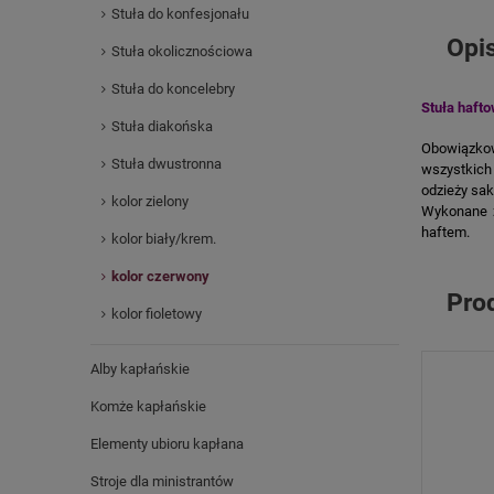
Stuła do konfesjonału
Opi
Stuła okolicznościowa
Stuła do koncelebry
Stuła haft
Stuła diakońska
Obowiązkowy
Stuła dwustronna
wszystkich 
odzieży sak
kolor zielony
Wykonane z
haftem.
kolor biały/krem.
kolor czerwony
Pro
kolor fioletowy
Alby kapłańskie
Komże kapłańskie
Elementy ubioru kapłana
Stroje dla ministrantów